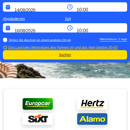
Abgabetermin
Zeit
Mietzeitraum:
2
tage
Geben Sie das Auto an einem anderen Ort ab
Das Land des Wohnsitzes des Fahrers ist
und das Alter beträgt
30-65
Suchen