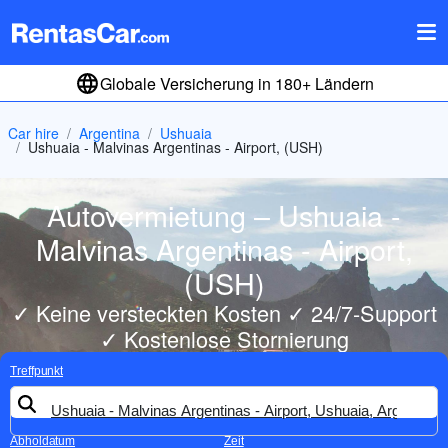
Globale Versicherung in 180+ Ländern
Car hire
Argentina
Ushuaia
Ushuaia - Malvinas Argentinas - Airport, (USH)
Autovermietung – Ushuaia -
Malvinas Argentinas - Airport,
(USH)
✓ Keine versteckten Kosten ✓ 24/7-Support
✓ Kostenlose Stornierung
Treffpunkt
Abholdatum
Zeit