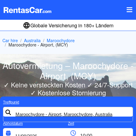
Globale Versicherung in 180+ Ländern
Car hire
Australia
Maroochydore
Maroochydore - Airport, (MCY)
Autovermietung – Maroochydore -
Airport, (MCY)
✓ Keine versteckten Kosten ✓ 24/7-Support
✓ Kostenlose Stornierung
Treffpunkt
Abholdatum
Zeit