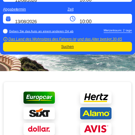
Abgabetermin
Zeit
Mietzeitraum:
2
tage
Geben Sie das Auto an einem anderen Ort ab
Das Land des Wohnsitzes des Fahrers ist
und das Alter beträgt
30-65
Suchen