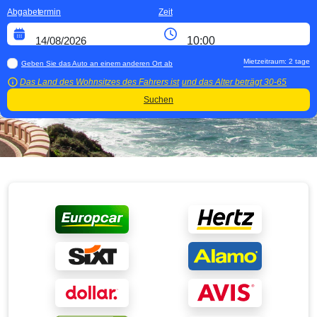
Abgabetermin
Zeit
Mietzeitraum:
2
tage
Geben Sie das Auto an einem anderen Ort ab
Das Land des Wohnsitzes des Fahrers ist
und das Alter beträgt
30-65
Suchen