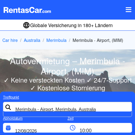
Globale Versicherung in 180+ Ländern
Car hire
Australia
Merimbula
Merimbula - Airport, (MIM)
Autovermietung – Merimbula -
Airport, (MIM)
✓ Keine versteckten Kosten ✓ 24/7-Support
✓ Kostenlose Stornierung
Treffpunkt
Abholdatum
Zeit