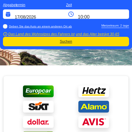
Abgabetermin
Zeit
Mietzeitraum:
2
tage
Geben Sie das Auto an einem anderen Ort ab
Das Land des Wohnsitzes des Fahrers ist
und das Alter beträgt
30-65
Suchen