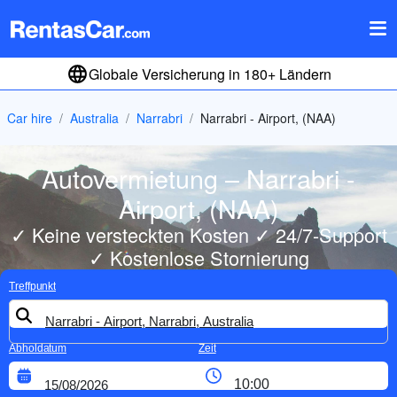
Globale Versicherung in 180+ Ländern
Car hire
Australia
Narrabri
Narrabri - Airport, (NAA)
Autovermietung – Narrabri -
Airport, (NAA)
✓ Keine versteckten Kosten ✓ 24/7-Support
✓ Kostenlose Stornierung
Treffpunkt
Abholdatum
Zeit