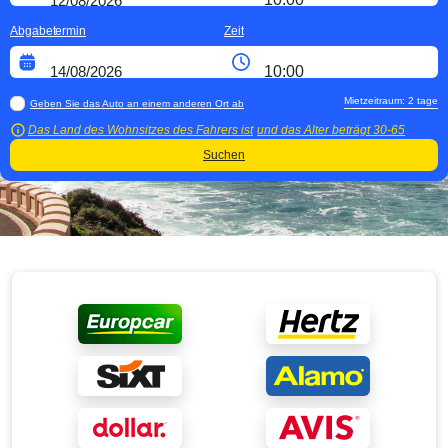
Abgabetermin
Zeit
Mietzeitraum:
2
tage
Geben Sie das Auto an einem anderen Ort ab
Das Land des Wohnsitzes des Fahrers ist
und das Alter beträgt
30-65
Suchen