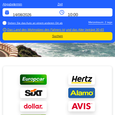
Abgabetermin
Zeit
Mietzeitraum:
2
tage
Geben Sie das Auto an einem anderen Ort ab
Das Land des Wohnsitzes des Fahrers ist
und das Alter beträgt
30-65
Suchen