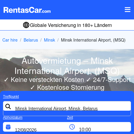
Globale Versicherung in 180+ Ländern
Car hire
Belarus
Minsk
Minsk International Airport, (MSQ)
Autovermietung – Minsk
International Airport, (MSQ)
✓ Keine versteckten Kosten ✓ 24/7-Support
✓ Kostenlose Stornierung
Treffpunkt
Abholdatum
Zeit