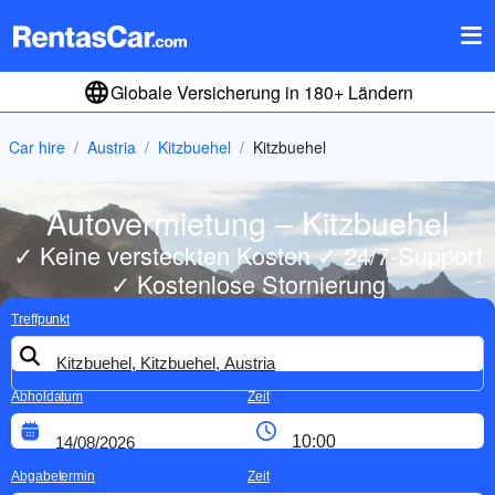
Globale Versicherung in 180+ Ländern
Car hire
Austria
Kitzbuehel
Kitzbuehel
Autovermietung – Kitzbuehel
✓ Keine versteckten Kosten ✓ 24/7-Support
✓ Kostenlose Stornierung
Treffpunkt
Abholdatum
Zeit
Abgabetermin
Zeit