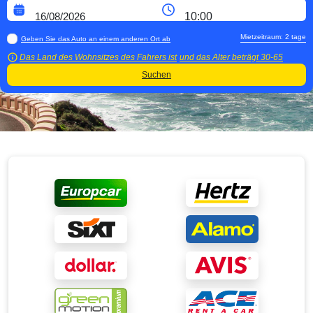
Mietzeitraum:
2
tage
Geben Sie das Auto an einem anderen Ort ab
Das Land des Wohnsitzes des Fahrers ist
und das Alter beträgt
30-65
Suchen