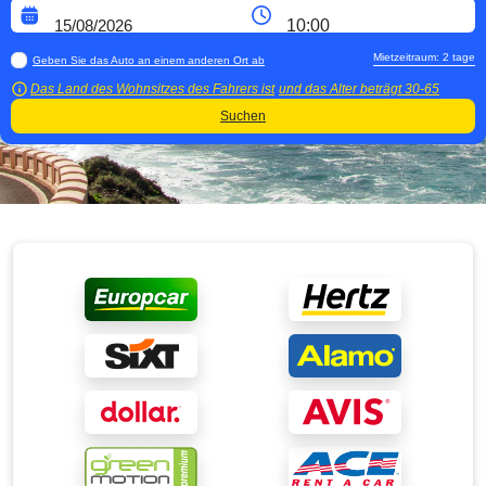
Mietzeitraum:
2
tage
Geben Sie das Auto an einem anderen Ort ab
Das Land des Wohnsitzes des Fahrers ist
und das Alter beträgt
30-65
Suchen