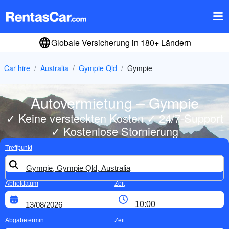
Globale Versicherung in 180+ Ländern
Car hire
Australia
Gympie Qld
Gympie
Autovermietung – Gympie
✓ Keine versteckten Kosten ✓ 24/7-Support
✓ Kostenlose Stornierung
Treffpunkt
Abholdatum
Zeit
Abgabetermin
Zeit