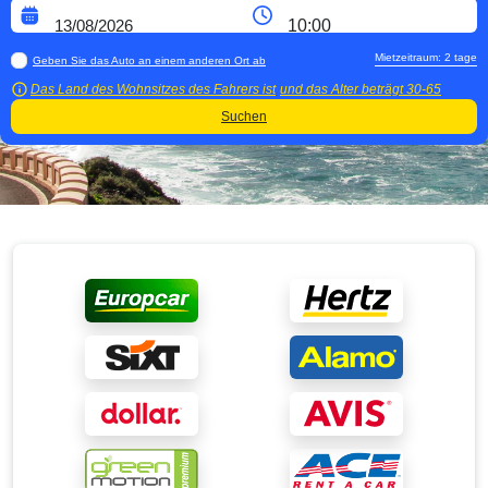
Mietzeitraum:
2
tage
Geben Sie das Auto an einem anderen Ort ab
Das Land des Wohnsitzes des Fahrers ist
und das Alter beträgt
30-65
Suchen