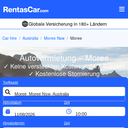
Globale Versicherung in 180+ Ländern
Car hire
Australia
Moree Nsw
Moree
Autovermietung – Moree
✓ Keine versteckten Kosten ✓ 24/7-Support
✓ Kostenlose Stornierung
Treffpunkt
Abholdatum
Zeit
Abgabetermin
Zeit