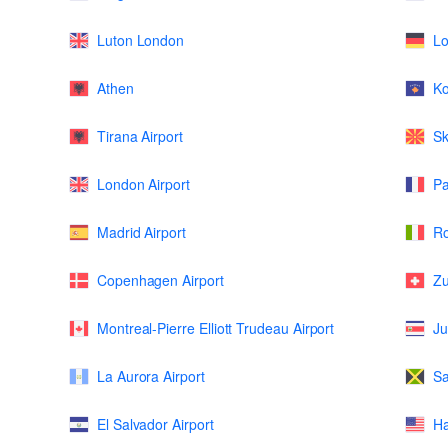
Luton London
L
Athen
K
Tirana Airport
Sk
London Airport
Pa
Madrid Airport
Ro
Copenhagen Airport
Zu
Montreal-Pierre Elliott Trudeau Airport
Ju
La Aurora Airport
Sa
El Salvador Airport
Ha