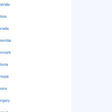
stralia
livia
anada
lombia
enmark
tonia
hiopia
hana
ungary