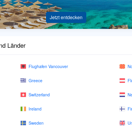
Jetzt entdecken
und Länder
Flughafen Vancouver
No
Greece
Fl
Switzerland
Ne
Ireland
Fi
Sweden
Un