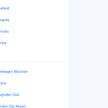
ailand
ruguay
nuatu
rbia
ietwagen München
rana
ughafen Oslo
ndon City Airport