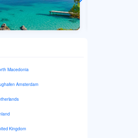
rth Macedonia
ughafen Amsterdam
therlands
nland
ited Kingdom