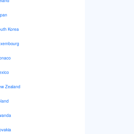
eland
apan
uth Korea
uxembourg
onaco
xico
ew Zealand
land
wanda
ovakia