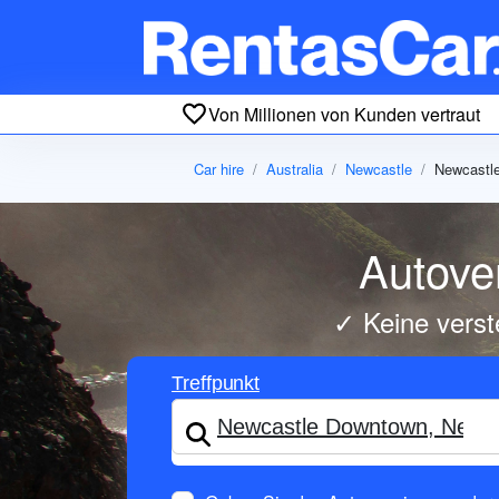
Von Millionen von Kunden vertraut
Car hire
Australia
Newcastle
Newcastl
Autove
✓ Keine verst
Treffpunkt