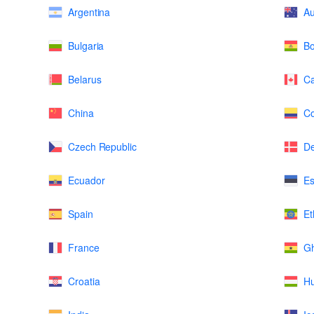
Argentina
Au
Bulgaria
Bo
Belarus
C
China
Co
Czech Republic
D
Ecuador
Es
Spain
Et
France
G
Croatia
H