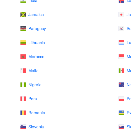
India
Ic
Jamaica
J
Paraguay
So
Lithuania
L
Morocco
M
Malta
Me
Nigeria
N
Peru
Po
Romania
R
Slovenia
Sl