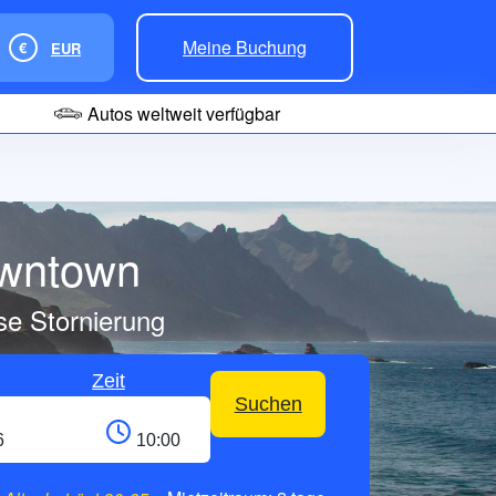
Meine Buchung
€
EUR
Autos weltweit verfügbar
owntown
se Stornierung
Zeit
Suchen