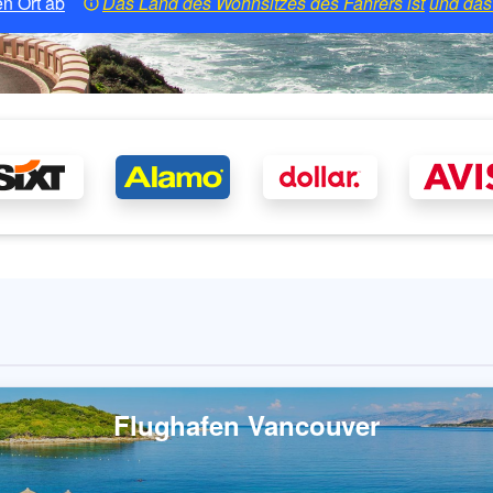
n Ort ab
Das Land des Wohnsitzes des Fahrers ist
und das 
Flughafen Vancouver