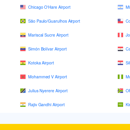
Chicago O'Hare Airport
Mi
São Paulo/Guarulhos Airport
Co
Mariscal Sucre Airport
Jo
Simón Bolívar Airport
Ca
Kotoka Airport
Si
Mohammed V Airport
Mu
Julius Nyerere Airport
OR
Rajiv Gandhi Airport
Ki