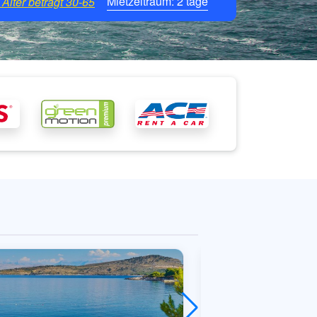
Mietzeitraum:
2
tage
Alter beträgt
30-65