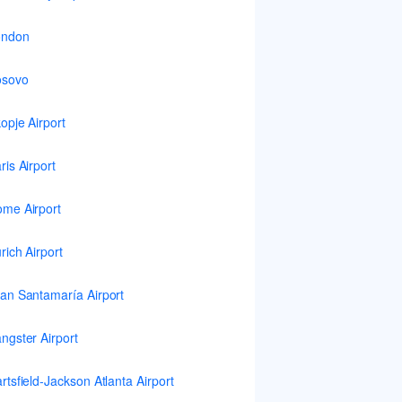
ondon
osovo
opje Airport
ris Airport
me Airport
rich Airport
an Santamaría Airport
ngster Airport
rtsfield-Jackson Atlanta Airport