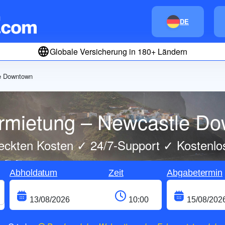
DE
Globale Versicherung in 180+ Ländern
e Downtown
rmietung – Newcastle D
eckten Kosten ✓ 24/7-Support ✓ Kostenlo
Abholdatum
Zeit
Abgabetermin