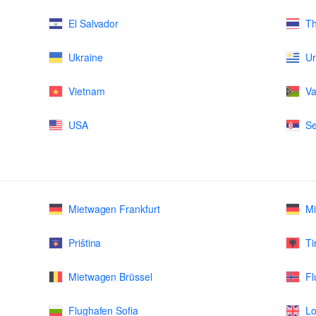
El Salvador
Th
Ukraine
U
Vietnam
Va
USA
Se
Mietwagen Frankfurt
M
Priština
Ti
Mietwagen Brüssel
Fl
Flughafen Sofia
Lo