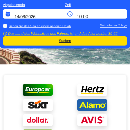
Abgabetermin
Zeit
Mietzeitraum:
2
tage
Geben Sie das Auto an einem anderen Ort ab
Das Land des Wohnsitzes des Fahrers ist
und das Alter beträgt
30-65
Suchen