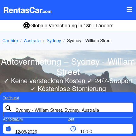
Globale Versicherung in 180+ Ländern
Car hire
Australia
Sydney
Sydney - William Street
Autovermietung – Sydney - William
Street
✓ Keine versteckten Kosten ✓ 24/7-Support
✓ Kostenlose Stornierung
Treffpunkt
Abholdatum
Zeit