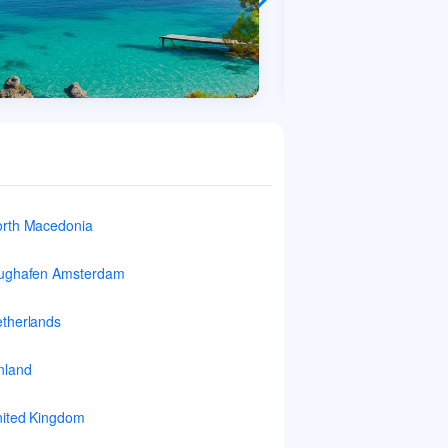
rth Macedonia
ughafen Amsterdam
therlands
nland
ited Kingdom