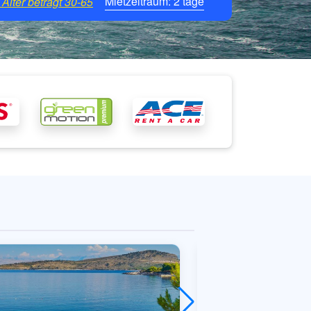
Mietzeitraum:
2
tage
Alter beträgt
30-65