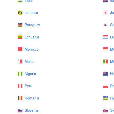
India
Ic
Jamaica
J
Paraguay
So
Lithuania
L
Morocco
M
Malta
Me
Nigeria
N
Peru
Po
Romania
R
Slovenia
Sl