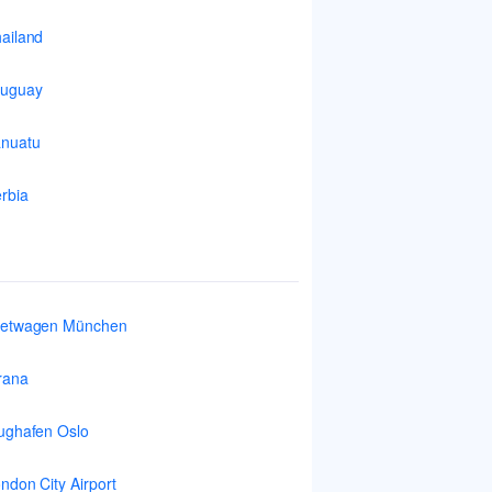
ailand
ruguay
nuatu
rbia
ietwagen München
rana
ughafen Oslo
ndon City Airport