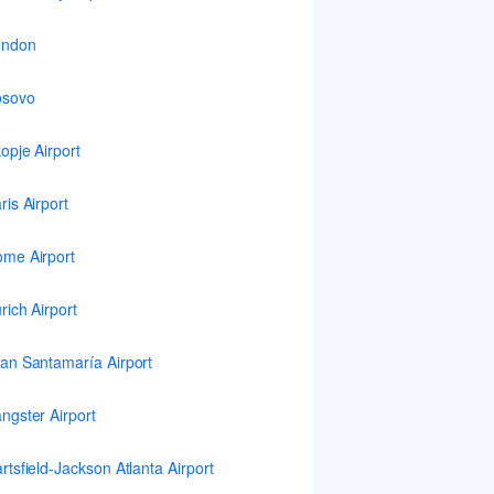
ondon
osovo
opje Airport
ris Airport
me Airport
rich Airport
an Santamaría Airport
ngster Airport
rtsfield-Jackson Atlanta Airport