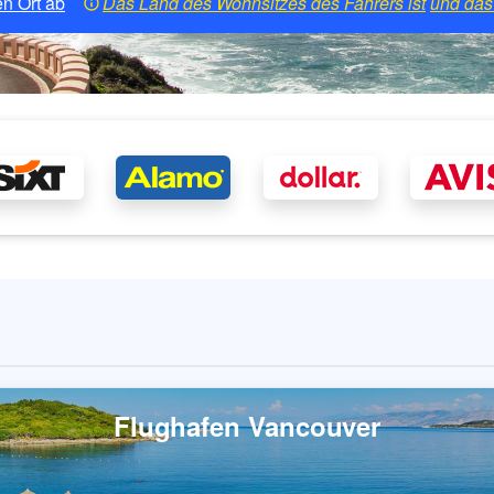
n Ort ab
Das Land des Wohnsitzes des Fahrers ist
und das 
Flughafen Vancouver