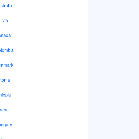
stralia
livia
anada
lombia
enmark
tonia
hiopia
hana
ungary