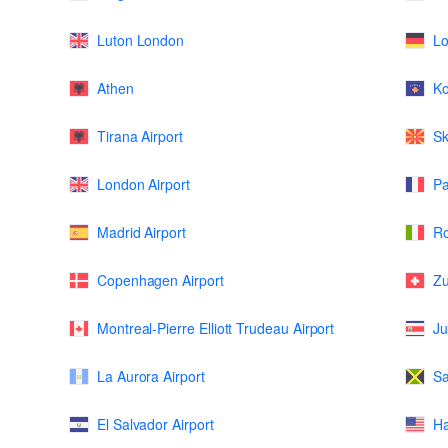
Luton London
L
Athen
K
Tirana Airport
Sk
London Airport
Pa
Madrid Airport
Ro
Copenhagen Airport
Zu
Montreal-Pierre Elliott Trudeau Airport
Ju
La Aurora Airport
Sa
El Salvador Airport
Ha