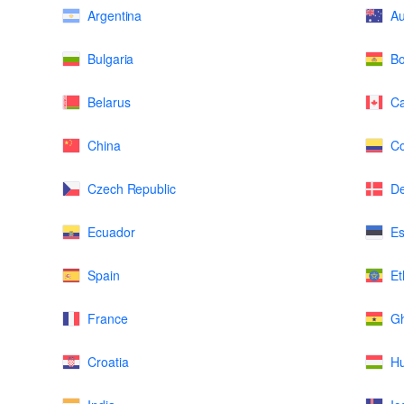
Argentina
Au
Bulgaria
Bo
Belarus
C
China
Co
Czech Republic
D
Ecuador
Es
Spain
Et
France
G
Croatia
H