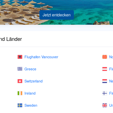
Jetzt entdecken
und Länder
Flughafen Vancouver
No
Greece
Fl
Switzerland
Ne
Ireland
Fi
Sweden
Un