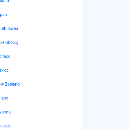
eland
apan
uth Korea
uxembourg
onaco
xico
ew Zealand
land
wanda
ovakia