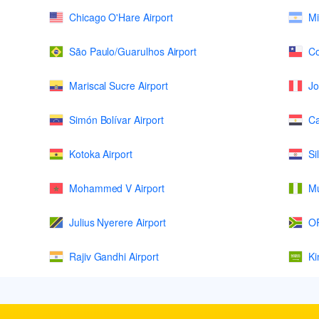
Chicago O'Hare Airport
Mi
São Paulo/Guarulhos Airport
Co
Mariscal Sucre Airport
Jo
Simón Bolívar Airport
Ca
Kotoka Airport
Si
Mohammed V Airport
Mu
Julius Nyerere Airport
OR
Rajiv Gandhi Airport
Ki