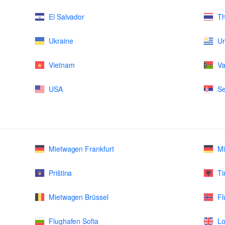
El Salvador
Th
Ukraine
U
Vietnam
Va
USA
Se
Mietwagen Frankfurt
M
Priština
Ti
Mietwagen Brüssel
Fl
Flughafen Sofia
Lo