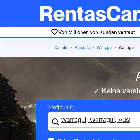
Von Millionen von Kunden vertraut
Car hire
Australia
Warragul
Warragul
✓ Keine verst
Treffpunkt