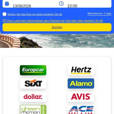
Mietzeitraum:
2
tage
Geben Sie das Auto an einem anderen Ort ab
Das Land des Wohnsitzes des Fahrers ist
und das Alter beträgt
30-65
Suchen