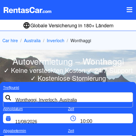
Globale Versicherung in 180+ Ländern
Car hire
Australia
Inverloch
Wonthaggi
Autovermietung – Wonthaggi
✓ Keine versteckten Kosten ✓ 24/7-Support
✓ Kostenlose Stornierung
Treffpunkt
Abholdatum
Zeit
Abgabetermin
Zeit