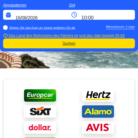
Abgabetermin
Zeit
Mietzeitraum:
2
tage
Geben Sie das Auto an einem anderen Ort ab
Das Land des Wohnsitzes des Fahrers ist
und das Alter beträgt
30-65
Suchen