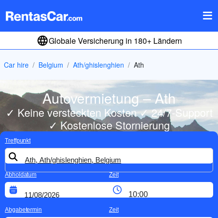
Globale Versicherung in 180+ Ländern
Car hire
Belgium
Ath/ghislenghien
Ath
Autovermietung – Ath
✓ Keine versteckten Kosten ✓ 24/7-Support
✓ Kostenlose Stornierung
Treffpunkt
Abholdatum
Zeit
Abgabetermin
Zeit