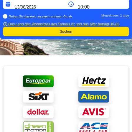
Mietzeitraum:
2
tage
Geben Sie das Auto an einem anderen Ort ab
Das Land des Wohnsitzes des Fahrers ist
und das Alter beträgt
30-65
Suchen