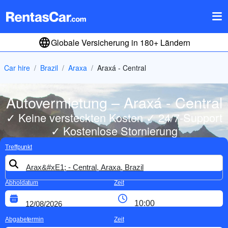
Globale Versicherung in 180+ Ländern
Car hire
Brazil
Araxa
Araxá - Central
Autovermietung – Araxá - Central
✓ Keine versteckten Kosten ✓ 24/7-Support
✓ Kostenlose Stornierung
Treffpunkt
Abholdatum
Zeit
Abgabetermin
Zeit