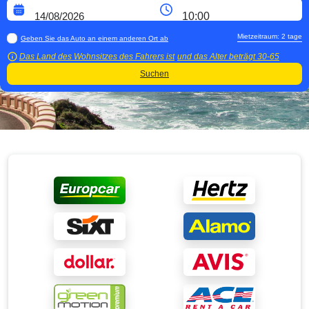
Mietzeitraum:
2
tage
Geben Sie das Auto an einem anderen Ort ab
Das Land des Wohnsitzes des Fahrers ist
und das Alter beträgt
30-65
Suchen