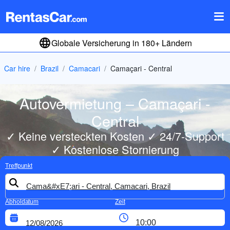
Globale Versicherung in 180+ Ländern
Car hire
Brazil
Camacari
Camaçari - Central
Autovermietung – Camaçari -
Central
✓ Keine versteckten Kosten ✓ 24/7-Support
✓ Kostenlose Stornierung
Treffpunkt
Abholdatum
Zeit