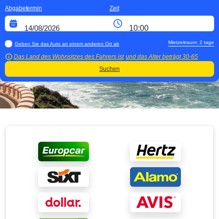
Abgabetermin
Zeit
Mietzeitraum:
2
tage
Geben Sie das Auto an einem anderen Ort ab
Das Land des Wohnsitzes des Fahrers ist
und das Alter beträgt
30-65
Suchen