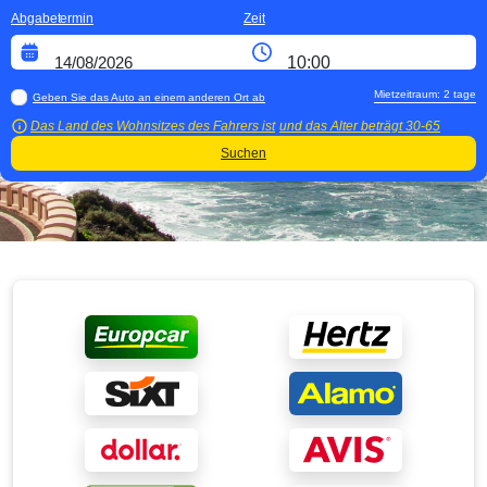
Abgabetermin
Zeit
Mietzeitraum:
2
tage
Geben Sie das Auto an einem anderen Ort ab
Das Land des Wohnsitzes des Fahrers ist
und das Alter beträgt
30-65
Suchen