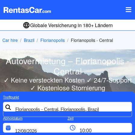
Globale Versicherung in 180+ Ländern
Car hire
Brazil
Florianopolis
Florianopolis - Central
Autovermietung – Florianopolis -
Central
✓ Keine versteckten Kosten ✓ 24/7-Support
✓ Kostenlose Stornierung
Treffpunkt
Abholdatum
Zeit