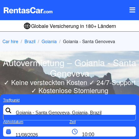
Globale Versicherung in 180+ Ländern
Car hire
Brazil
Goiania
Goiania - Santa Genoveva
Autovermietung – Goiania - Santa
Genoveva
✓ Keine versteckten Kosten ✓ 24/7-Support
✓ Kostenlose Stornierung
Treffpunkt
Abholdatum
Zeit