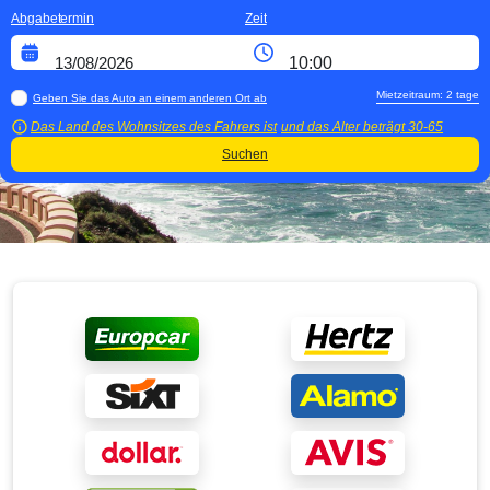
Abgabetermin
Zeit
Mietzeitraum:
2
tage
Geben Sie das Auto an einem anderen Ort ab
Das Land des Wohnsitzes des Fahrers ist
und das Alter beträgt
30-65
Suchen