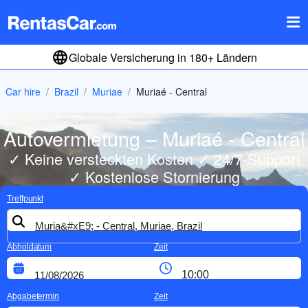
Globale Versicherung in 180+ Ländern
Car hire
Brazil
Muriae
Muriaé - Central
Autovermietung – Muriaé - Central
✓ Keine versteckten Kosten ✓ 24/7-Support
✓ Kostenlose Stornierung
Treffpunkt
Abholdatum
Zeit
Abgabetermin
Zeit