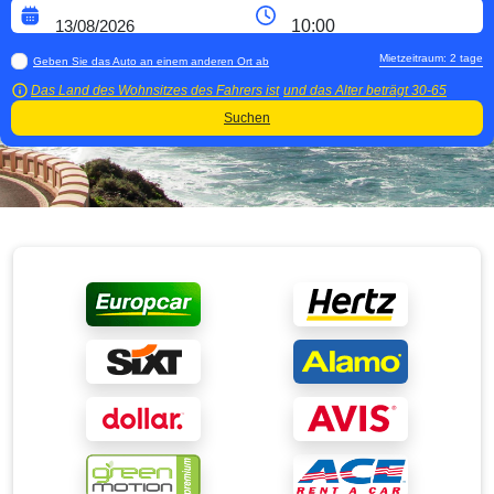
Mietzeitraum:
2
tage
Geben Sie das Auto an einem anderen Ort ab
Das Land des Wohnsitzes des Fahrers ist
und das Alter beträgt
30-65
Suchen