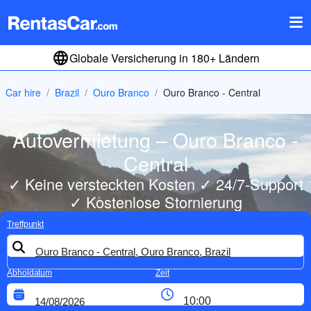
Globale Versicherung in 180+ Ländern
Car hire
Brazil
Ouro Branco
Ouro Branco - Central
Autovermietung – Ouro Branco -
Central
✓ Keine versteckten Kosten ✓ 24/7-Support
✓ Kostenlose Stornierung
Treffpunkt
Abholdatum
Zeit