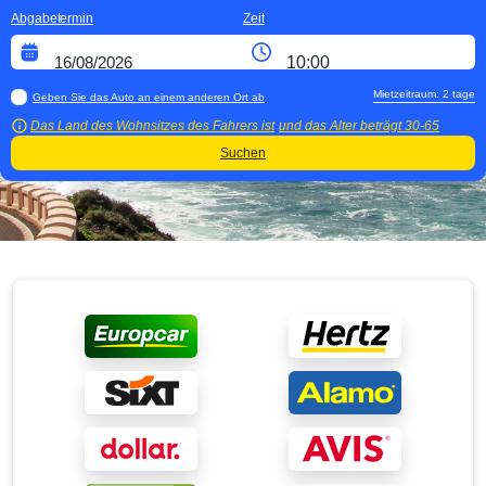
Abgabetermin
Zeit
Mietzeitraum:
2
tage
Geben Sie das Auto an einem anderen Ort ab
Das Land des Wohnsitzes des Fahrers ist
und das Alter beträgt
30-65
Suchen