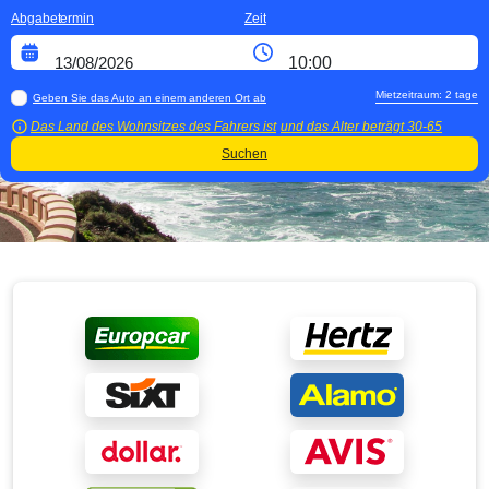
Abgabetermin
Zeit
Mietzeitraum:
2
tage
Geben Sie das Auto an einem anderen Ort ab
Das Land des Wohnsitzes des Fahrers ist
und das Alter beträgt
30-65
Suchen