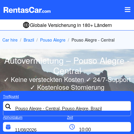
Globale Versicherung in 180+ Ländern
Car hire
Brazil
Pouso Alegre
Pouso Alegre - Central
Autovermietung – Pouso Alegre -
Central
✓ Keine versteckten Kosten ✓ 24/7-Support
✓ Kostenlose Stornierung
Treffpunkt
Abholdatum
Zeit