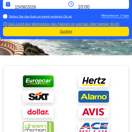
Mietzeitraum:
2
tage
Geben Sie das Auto an einem anderen Ort ab
Das Land des Wohnsitzes des Fahrers ist
und das Alter beträgt
30-65
Suchen