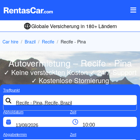
Globale Versicherung in 180+ Ländern
Car hire
Brazil
Recife
Recife - Pina
Autovermietung – Recife - Pina
✓ Keine versteckten Kosten ✓ 24/7-Support
✓ Kostenlose Stornierung
Treffpunkt
Abholdatum
Zeit
Abgabetermin
Zeit