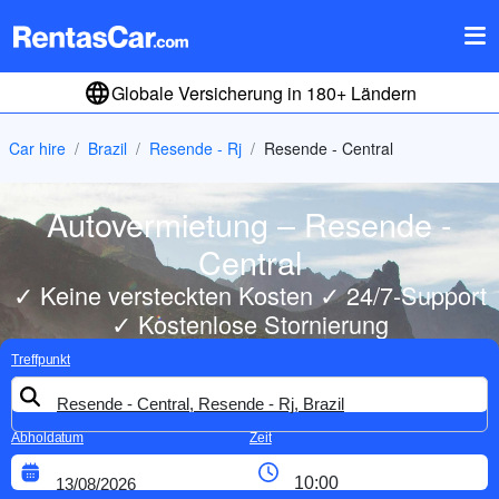
Globale Versicherung in 180+ Ländern
Car hire
Brazil
Resende - Rj
Resende - Central
Autovermietung – Resende -
Central
✓ Keine versteckten Kosten ✓ 24/7-Support
✓ Kostenlose Stornierung
Treffpunkt
Abholdatum
Zeit