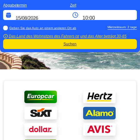
Abgabetermin
Zeit
Mietzeitraum:
2
tage
Geben Sie das Auto an einem anderen Ort ab
Das Land des Wohnsitzes des Fahrers ist
und das Alter beträgt
30-65
Suchen