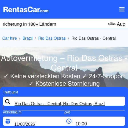
Autos weltweit verfügbar
Car hire
Brazil
Rio Das Ostras
Rio Das Ostras - Central
Autovermietung – Rio Das Ostras -
Central
✓ Keine versteckten Kosten ✓ 24/7-Support
✓ Kostenlose Stornierung
Treffpunkt
Abholdatum
Zeit