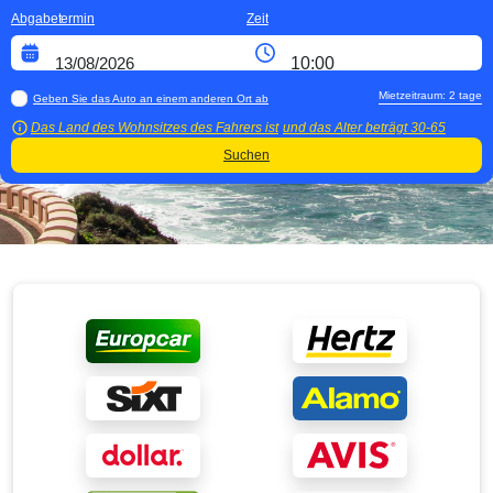
Abgabetermin
Zeit
Mietzeitraum:
2
tage
Geben Sie das Auto an einem anderen Ort ab
Das Land des Wohnsitzes des Fahrers ist
und das Alter beträgt
30-65
Suchen