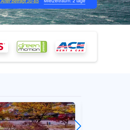
Mietzeitraum:
2
tage
Alter beträgt
30-65