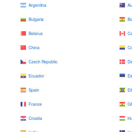
Argentina
Au
Bulgaria
Bo
Belarus
C
China
Co
Czech Republic
D
Ecuador
Es
Spain
Et
France
G
Croatia
H