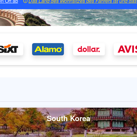
n Ort ab
Das Land des Wohnsitzes des Fahrers ist
und das 
South Korea