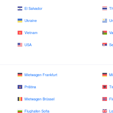
El Salvador
Th
Ukraine
U
Vietnam
Va
USA
Se
Mietwagen Frankfurt
M
Priština
Ti
Mietwagen Brüssel
Fl
Flughafen Sofia
Lo