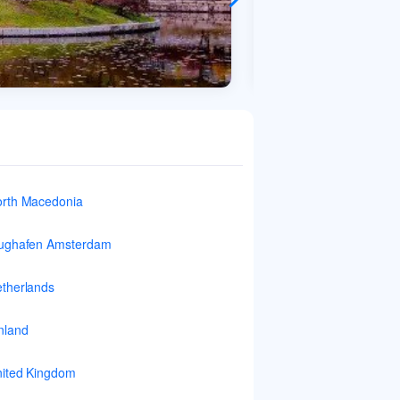
rth Macedonia
ughafen Amsterdam
therlands
nland
ited Kingdom