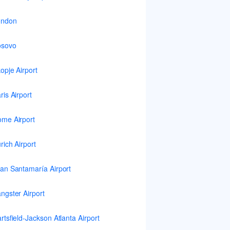
ondon
osovo
opje Airport
ris Airport
me Airport
rich Airport
an Santamaría Airport
ngster Airport
rtsfield-Jackson Atlanta Airport