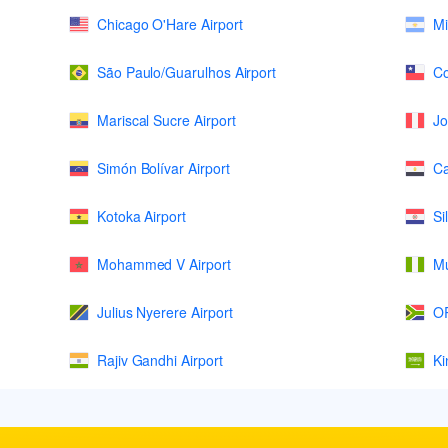
Chicago O'Hare Airport
Mi
São Paulo/Guarulhos Airport
Co
Mariscal Sucre Airport
Jo
Simón Bolívar Airport
Ca
Kotoka Airport
Si
Mohammed V Airport
Mu
Julius Nyerere Airport
OR
Rajiv Gandhi Airport
Ki