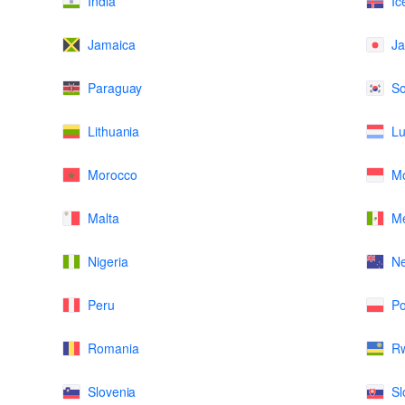
India
Ic
Jamaica
J
Paraguay
So
Lithuania
L
Morocco
M
Malta
Me
Nigeria
N
Peru
Po
Romania
R
Slovenia
Sl