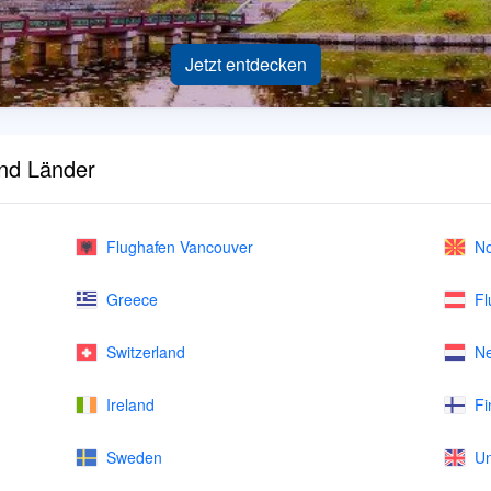
Jetzt entdecken
und Länder
Flughafen Vancouver
No
Greece
Fl
Switzerland
Ne
Ireland
Fi
Sweden
Un