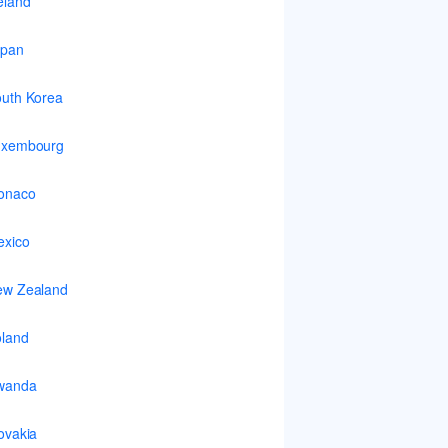
eland
apan
uth Korea
uxembourg
onaco
xico
ew Zealand
land
wanda
ovakia