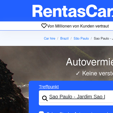
Von Millionen von Kunden vertraut
Car hire
Brazil
São Paulo
Sao Paulo - 
Autovermie
✓ Keine verst
Treffpunkt