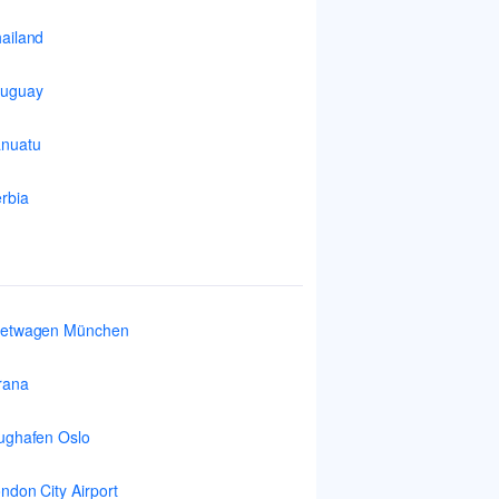
ailand
ruguay
nuatu
rbia
ietwagen München
rana
ughafen Oslo
ndon City Airport