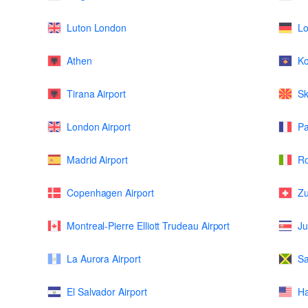
Luton London
L
Athen
K
Tirana Airport
Sk
London Airport
Pa
Madrid Airport
Ro
Copenhagen Airport
Zu
Montreal-Pierre Elliott Trudeau Airport
Ju
La Aurora Airport
Sa
El Salvador Airport
Ha