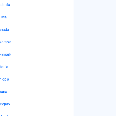
stralia
livia
anada
lombia
enmark
tonia
hiopia
hana
ungary