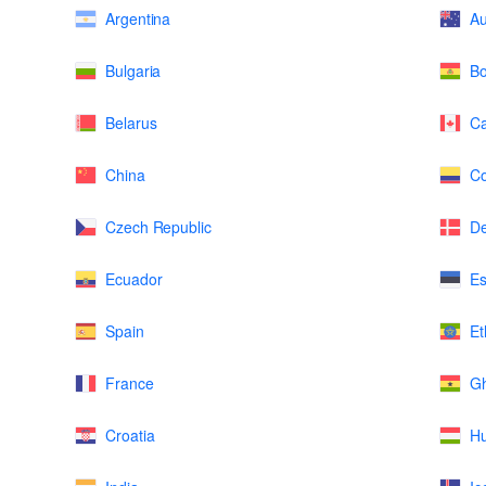
Argentina
Au
Bulgaria
Bo
Belarus
C
China
Co
Czech Republic
D
Ecuador
Es
Spain
Et
France
G
Croatia
H