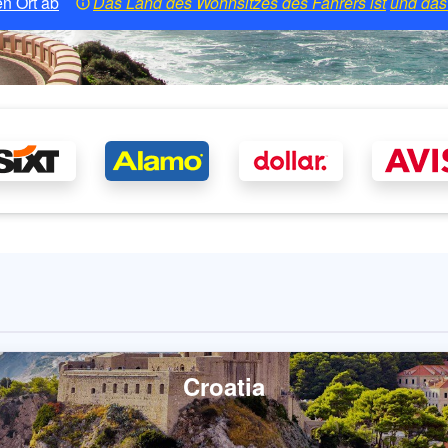
n Ort ab
Das Land des Wohnsitzes des Fahrers ist
und das 
Croatia