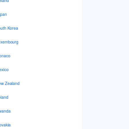
eland
apan
uth Korea
uxembourg
onaco
xico
ew Zealand
land
wanda
ovakia