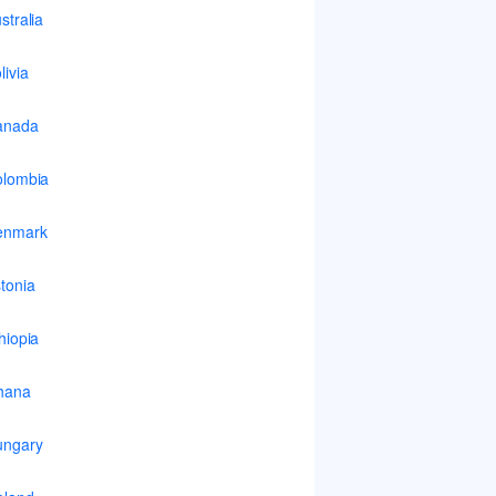
stralia
livia
anada
lombia
enmark
tonia
hiopia
hana
ungary