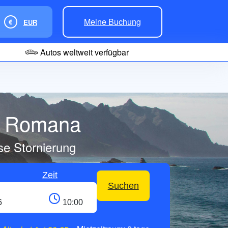
Meine Buchung
€
EUR
Autos weltweit verfügbar
la Romana
se Stornierung
Zeit
Suchen