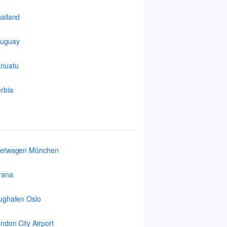
ailand
ruguay
nuatu
rbia
ietwagen München
rana
ughafen Oslo
ndon City Airport