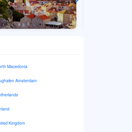
rth Macedonia
ughafen Amsterdam
therlands
nland
ited Kingdom