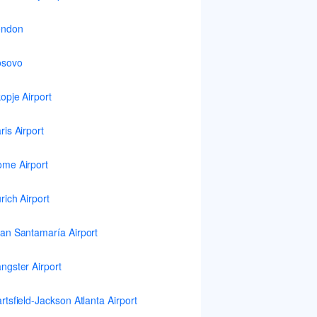
ondon
osovo
opje Airport
ris Airport
me Airport
rich Airport
an Santamaría Airport
ngster Airport
rtsfield-Jackson Atlanta Airport