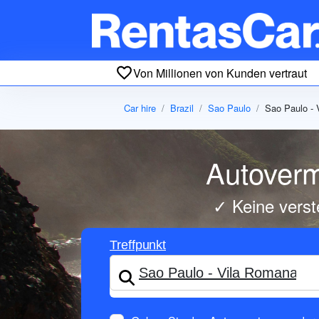
Von Millionen von Kunden vertraut
Car hire
Brazil
Sao Paulo
Sao Paulo -
Autoverm
✓ Keine verst
Treffpunkt