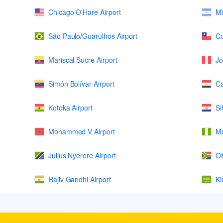
Chicago O'Hare Airport
Mi
São Paulo/Guarulhos Airport
Co
Mariscal Sucre Airport
Jo
Simón Bolívar Airport
Ca
Kotoka Airport
Si
Mohammed V Airport
Mu
Julius Nyerere Airport
OR
Rajiv Gandhi Airport
Ki