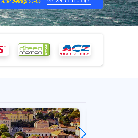
Mietzeitraum:
2
tage
Alter beträgt
30-65