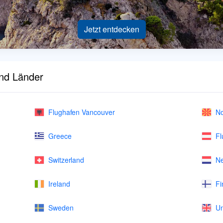
Jetzt entdecken
und Länder
Flughafen Vancouver
No
Greece
Fl
Switzerland
Ne
Ireland
Fi
Sweden
Un