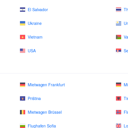
El Salvador
Th
Ukraine
U
Vietnam
Va
USA
Se
Mietwagen Frankfurt
M
Priština
Ti
Mietwagen Brüssel
Fl
Flughafen Sofia
Lo