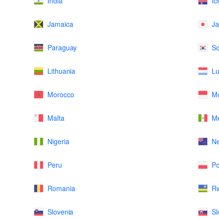
India
Ic
Jamaica
J
Paraguay
So
Lithuania
L
Morocco
M
Malta
Me
Nigeria
N
Peru
Po
Romania
R
Slovenia
Sl