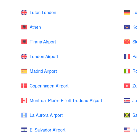
Luton London
L
Athen
K
Tirana Airport
Sk
London Airport
Pa
Madrid Airport
Ro
Copenhagen Airport
Zu
Montreal-Pierre Elliott Trudeau Airport
Ju
La Aurora Airport
Sa
El Salvador Airport
Ha