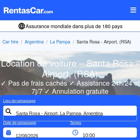
Assurance mondiale dans plus de 180 pays
Car hire
Argentina
La Pampa
Santa Rosa - Airport, (RSA)
Location de voiture – Santa Rosa -
Airport, (RSA)
✓ Pas de frais cachés ✓ Assistance 24h/24 et
7j/7 ✓ Annulation gratuite
Lieu de ramassage
Date de ramassage
Temps