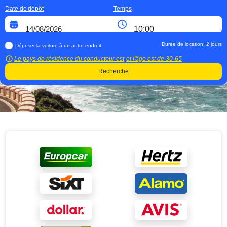
Date de dépôt
Temps
Durée de location:
2
jours
Déposer la voiture à un autre endroit
Le pays de résidence du conducteur est
et l'âge est de
30-65
Recherche