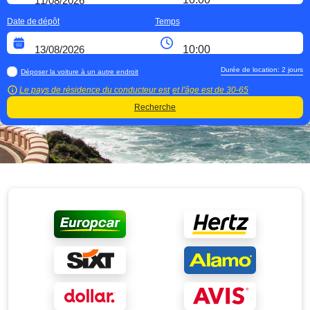
Date de dépôt
Temps
Durée de location:
2
jours
Déposer la voiture à un autre endroit
Le pays de résidence du conducteur est
et l'âge est de
30-65
Recherche