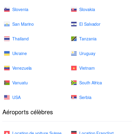
Slovenia
Slovakia
San Marino
El Salvador
Thailand
Tanzania
Ukraine
Uruguay
Venezuela
Vietnam
Vanuatu
South Africa
USA
Serbia
Aéroports célèbres
Location de voiture Suisse
Location Francfort