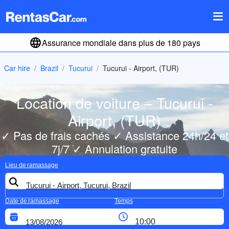
Assurance mondiale dans plus de 180 pays
Car hire
Brazil
Tucurui
Tucurui - Airport, (TUR)
Location de voiture – Tucurui -
Airport, (TUR)
✓ Pas de frais cachés ✓ Assistance 24h/24 et
7j/7 ✓ Annulation gratuite
Lieu de ramassage
Date de ramassage
Temps