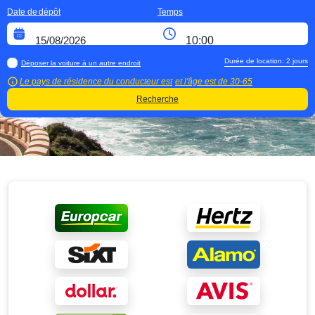
Date de dépôt
Temps
Durée de location:
2
jours
Déposer la voiture à un autre endroit
Le pays de résidence du conducteur est
et l'âge est de
30-65
Recherche