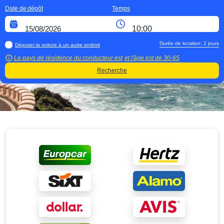
Date de dépôt
Temps
Durée de location:
2
jours
Déposer la voiture à un autre endroit
Le pays de résidence du conducteur est
et l'âge est de
30-65
Recherche