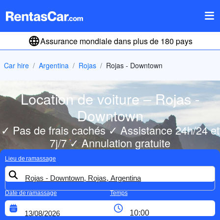
Assurance mondiale dans plus de 180 pays
Car hire
Argentina
Rojas
Rojas - Downtown
Location de voiture – Rojas -
Downtown
✓ Pas de frais cachés ✓ Assistance 24h/24 et
7j/7 ✓ Annulation gratuite
Lieu de ramassage
Date de ramassage
Temps