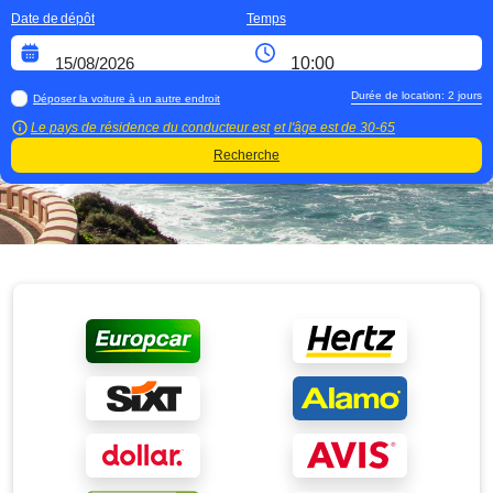
Date de dépôt
Temps
Durée de location:
2
jours
Déposer la voiture à un autre endroit
Le pays de résidence du conducteur est
et l'âge est de
30-65
Recherche