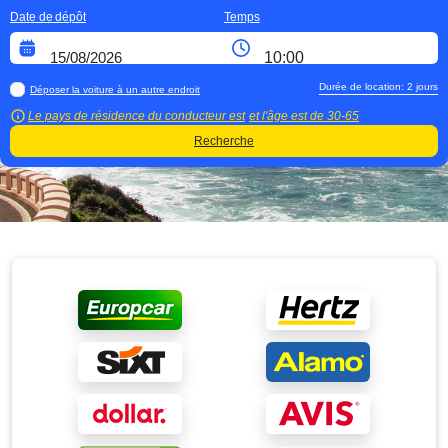
Date de dépôt
Temps
Durée de location:
2
jours
Déposer la voiture à un autre endroit
Le pays de résidence du conducteur est
et l'âge est de
30-65
Recherche