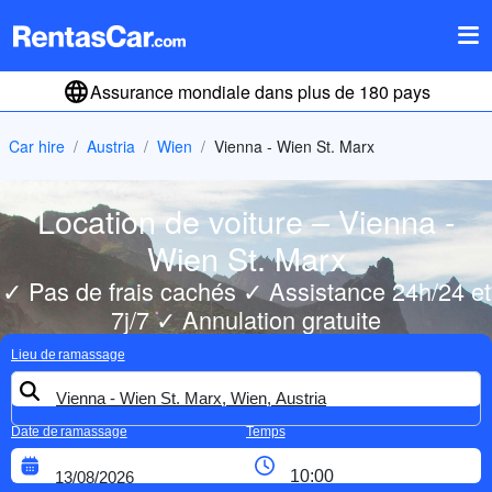
Assurance mondiale dans plus de 180 pays
Car hire
Austria
Wien
Vienna - Wien St. Marx
Location de voiture – Vienna -
Wien St. Marx
✓ Pas de frais cachés ✓ Assistance 24h/24 et
7j/7 ✓ Annulation gratuite
Lieu de ramassage
Date de ramassage
Temps