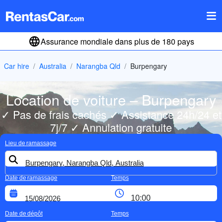
Assurance mondiale dans plus de 180 pays
Car hire
Australia
Narangba Qld
Burpengary
Location de voiture – Burpengary
✓ Pas de frais cachés ✓ Assistance 24h/24 et
7j/7 ✓ Annulation gratuite
Lieu de ramassage
Date de ramassage
Temps
Date de dépôt
Temps