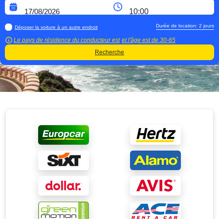
Durée de location:
2
jours
Déposer la voiture à un autre endroit
Le pays de résidence du conducteur est
et l'âge est de
30-65
Recherche