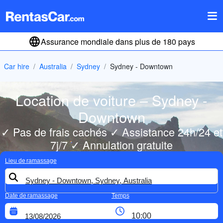
Assurance mondiale dans plus de 180 pays
Car hire
Australia
Sydney
Sydney - Downtown
Location de voiture – Sydney -
Downtown
✓ Pas de frais cachés ✓ Assistance 24h/24 et
7j/7 ✓ Annulation gratuite
Lieu de ramassage
Date de ramassage
Temps