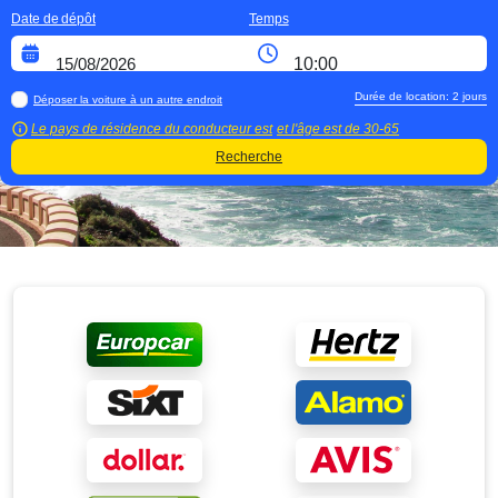
Date de dépôt
Temps
Durée de location:
2
jours
Déposer la voiture à un autre endroit
Le pays de résidence du conducteur est
et l'âge est de
30-65
Recherche