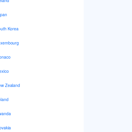
eland
apan
uth Korea
uxembourg
onaco
xico
ew Zealand
land
wanda
ovakia