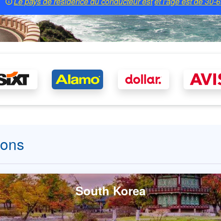
Le pays de résidence du conducteur est
et l'âge est de
30-6
ions
South Korea