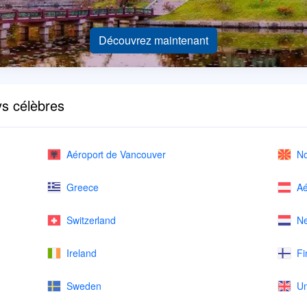
Découvrez maintenant
ys célèbres
Aéroport de Vancouver
No
Greece
Aé
Switzerland
Ne
Ireland
Fi
Sweden
Un