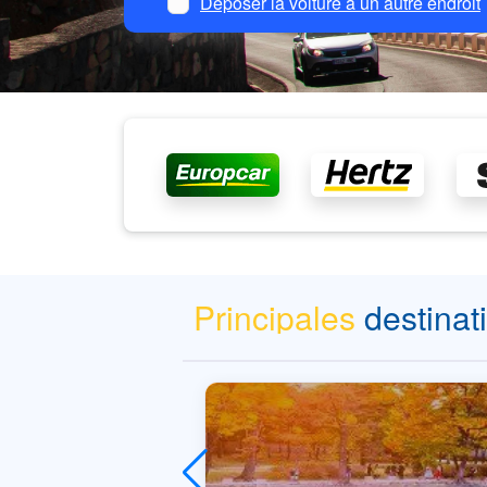
Déposer la voiture à un autre endroit
Principales
destinat