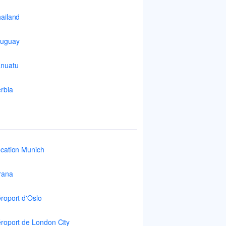
ailand
ruguay
nuatu
rbia
cation Munich
rana
roport d'Oslo
roport de London City