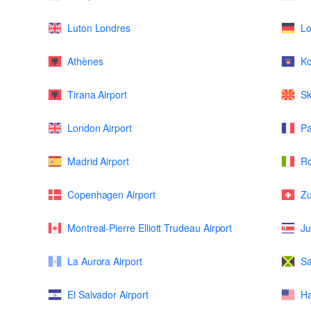
Luton Londres
Lo
Athènes
K
Tirana Airport
Sk
London Airport
Pa
Madrid Airport
Ro
Copenhagen Airport
Zu
Montreal-Pierre Elliott Trudeau Airport
Ju
La Aurora Airport
Sa
El Salvador Airport
Ha