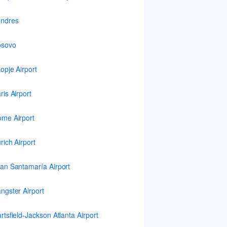
ndres
osovo
opje Airport
ris Airport
me Airport
rich Airport
an Santamaría Airport
ngster Airport
rtsfield-Jackson Atlanta Airport