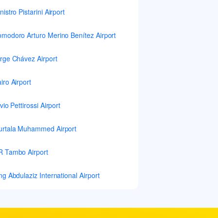
nistro Pistarini Airport
modoro Arturo Merino Benítez Airport
rge Chávez Airport
iro Airport
lvio Pettirossi Airport
rtala Muhammed Airport
 Tambo Airport
ng Abdulaziz International Airport