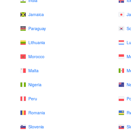
India
Ic
Jamaica
J
Paraguay
So
Lithuania
L
Morocco
M
Malta
Me
Nigeria
N
Peru
Po
Romania
R
Slovenia
Sl