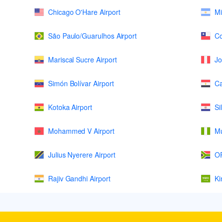
Chicago O'Hare Airport
Mi
São Paulo/Guarulhos Airport
Co
Mariscal Sucre Airport
Jo
Simón Bolívar Airport
Ca
Kotoka Airport
Si
Mohammed V Airport
Mu
Julius Nyerere Airport
OR
Rajiv Gandhi Airport
Ki