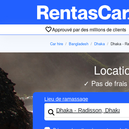
Approuvé par des millions de clients
Car hire
Bangladesh
Dhaka
Dhaka - R
Locati
✓ Pas de frais
Lieu de ramassage