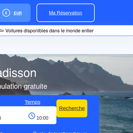
Ma Réservation
€
EUR
Voitures disponibles dans le monde entier
adisson
lation gratuite
Temps
Recherche