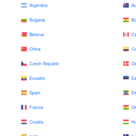
Argentina
Au
Bulgaria
Bo
Belarus
C
China
Co
Czech Republic
D
Ecuador
Es
Spain
Et
France
G
Croatia
H