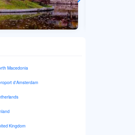
rth Macedonia
roport d'Amsterdam
therlands
nland
ited Kingdom