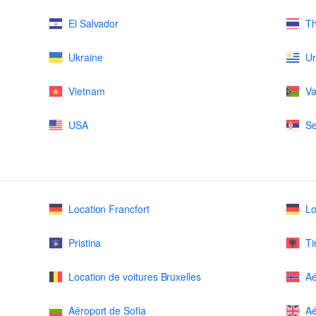
El Salvador
Th
Ukraine
U
Vietnam
Va
USA
Se
Location Francfort
Lo
Pristina
Ti
Location de voitures Bruxelles
Aé
Aéroport de Sofia
Aé