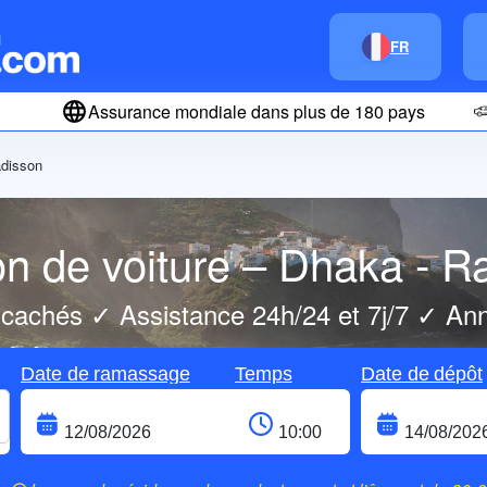
FR
Assurance mondiale dans plus de 180 pays
adisson
on de voiture – Dhaka - R
 cachés ✓ Assistance 24h/24 et 7j/7 ✓ Annu
Date de ramassage
Temps
Date de dépôt