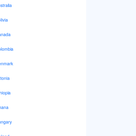
stralia
livia
anada
lombia
enmark
tonia
hiopia
hana
ungary