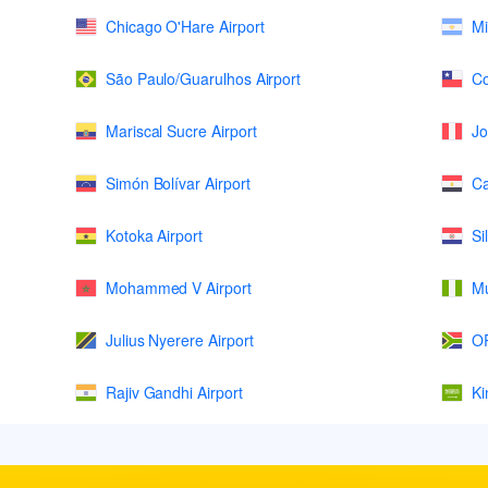
Chicago O'Hare Airport
Mi
São Paulo/Guarulhos Airport
Co
Mariscal Sucre Airport
Jo
Simón Bolívar Airport
Ca
Kotoka Airport
Si
Mohammed V Airport
Mu
Julius Nyerere Airport
OR
Rajiv Gandhi Airport
Ki