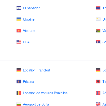
El Salvador
Th
Ukraine
U
Vietnam
Va
USA
Se
Location Francfort
Lo
Pristina
Ti
Location de voitures Bruxelles
Aé
Aéroport de Sofia
Aé