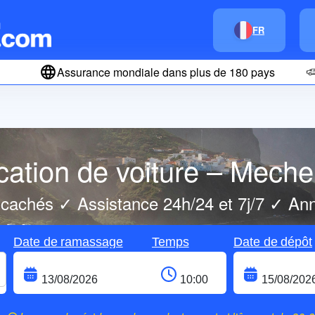
FR
Assurance mondiale dans plus de 180 pays
cation de voiture – Meche
 cachés ✓ Assistance 24h/24 et 7j/7 ✓ Annu
Date de ramassage
Temps
Date de dépôt