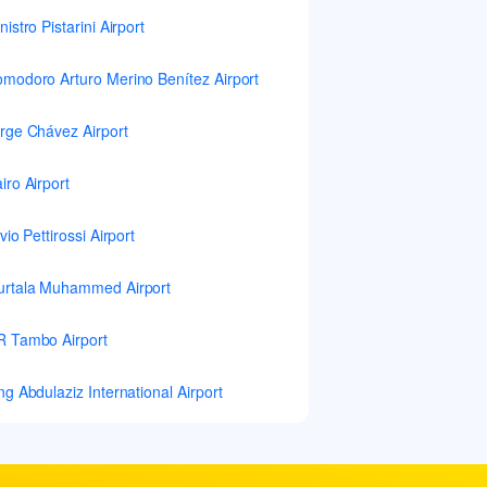
nistro Pistarini Airport
modoro Arturo Merino Benítez Airport
rge Chávez Airport
iro Airport
lvio Pettirossi Airport
rtala Muhammed Airport
 Tambo Airport
ng Abdulaziz International Airport