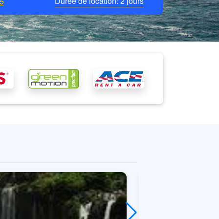
Durée de location:
2
jours
5