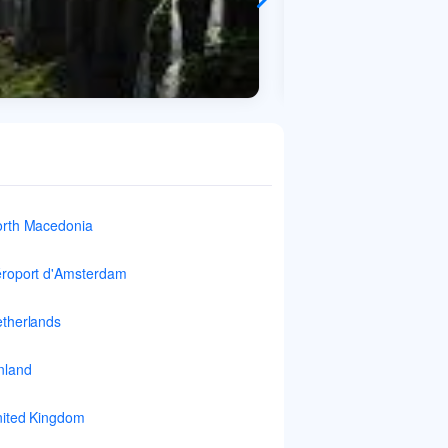
rth Macedonia
roport d'Amsterdam
therlands
nland
ited Kingdom