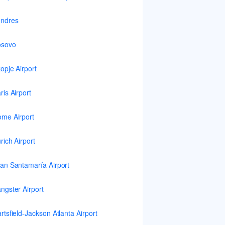
ndres
osovo
opje Airport
ris Airport
me Airport
rich Airport
an Santamaría Airport
ngster Airport
rtsfield-Jackson Atlanta Airport