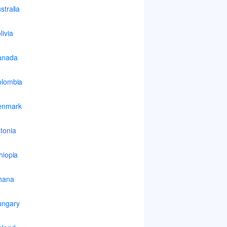
stralia
livia
anada
lombia
enmark
tonia
hiopia
hana
ungary