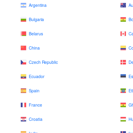
Argentina
Au
Bulgaria
Bo
Belarus
C
China
Co
Czech Republic
D
Ecuador
Es
Spain
Et
France
G
Croatia
H