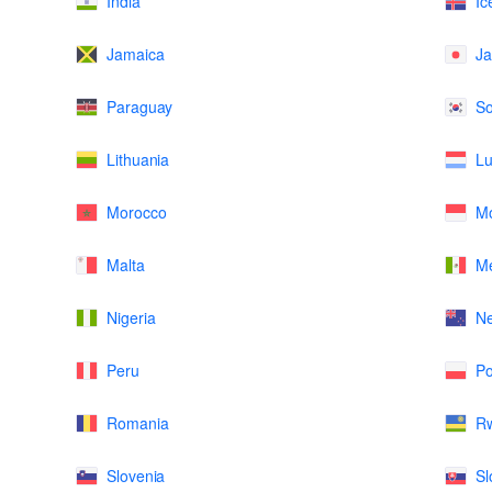
India
Ic
Jamaica
J
Paraguay
So
Lithuania
L
Morocco
M
Malta
Me
Nigeria
N
Peru
Po
Romania
R
Slovenia
Sl