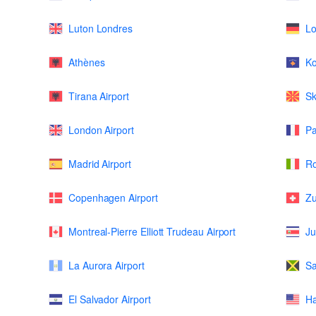
Luton Londres
Lo
Athènes
K
Tirana Airport
Sk
London Airport
Pa
Madrid Airport
Ro
Copenhagen Airport
Zu
Montreal-Pierre Elliott Trudeau Airport
Ju
La Aurora Airport
Sa
El Salvador Airport
Ha