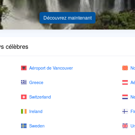
Découvrez maintenant
ys célèbres
Aéroport de Vancouver
No
Greece
Aé
Switzerland
Ne
Ireland
Fi
Sweden
Un