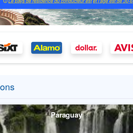
Le pays de résidence du conducteur est
et l'âge est de
30-6
ions
Paraguay