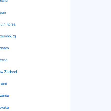
eland
apan
uth Korea
uxembourg
onaco
xico
ew Zealand
land
wanda
ovakia