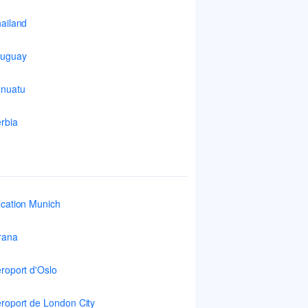
ailand
ruguay
nuatu
rbia
cation Munich
rana
roport d'Oslo
roport de London City