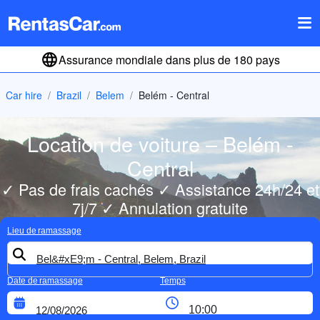
Assurance mondiale dans plus de 180 pays
Car hire
Brazil
Belem
Belém - Central
Location de voiture – Belém -
Central
✓ Pas de frais cachés ✓ Assistance 24h/24 et
7j/7 ✓ Annulation gratuite
Lieu de ramassage
Date de ramassage
Temps