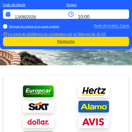
Date de dépôt
Temps
Durée de location:
2
jours
Déposer la voiture à un autre endroit
Le pays de résidence du conducteur est
et l'âge est de
30-65
Recherche