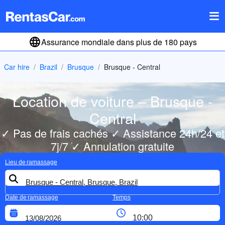
Assurance mondiale dans plus de 180 pays
Car hire
Brazil
Brusque
Brusque - Central
Location de voiture – Brusque -
Central
✓ Pas de frais cachés ✓ Assistance 24h/24 et
7j/7 ✓ Annulation gratuite
Lieu de ramassage
Date de ramassage
Temps