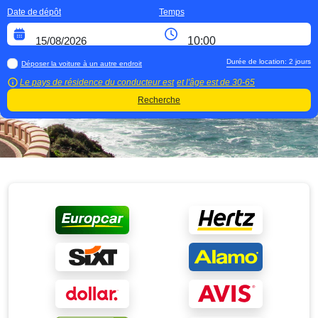
Date de dépôt
Temps
Durée de location:
2
jours
Déposer la voiture à un autre endroit
Le pays de résidence du conducteur est
et l'âge est de
30-65
Recherche