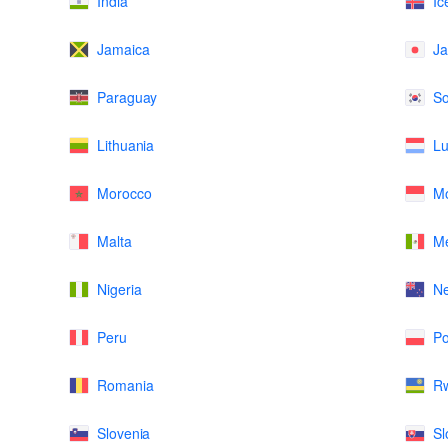
India
Ic
Jamaica
J
Paraguay
So
Lithuania
L
Morocco
M
Malta
Me
Nigeria
N
Peru
Po
Romania
R
Slovenia
Sl