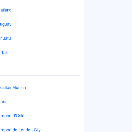
ailand
ruguay
nuatu
rbia
cation Munich
rana
roport d'Oslo
roport de London City