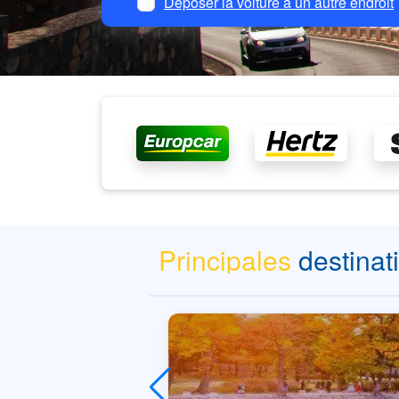
Déposer la voiture à un autre endroit
Principales
destinat