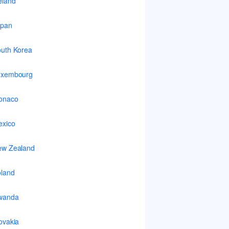
eland
apan
uth Korea
uxembourg
onaco
xico
ew Zealand
land
wanda
ovakia