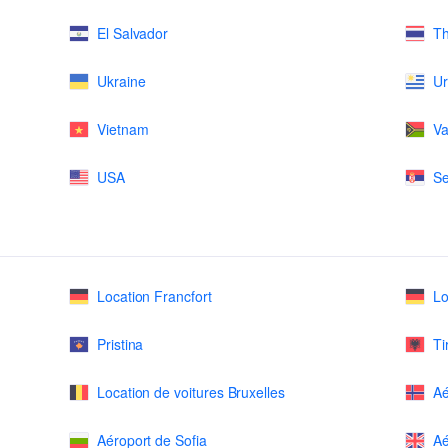
El Salvador
Th
Ukraine
U
Vietnam
Va
USA
Se
Location Francfort
Lo
Pristina
Ti
Location de voitures Bruxelles
Aé
Aéroport de Sofia
Aé