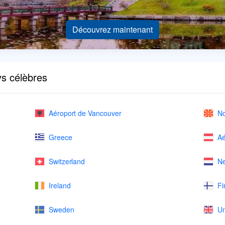
Découvrez maintenant
ys célèbres
Aéroport de Vancouver
No
Greece
Aé
Switzerland
Ne
Ireland
Fi
Sweden
Un