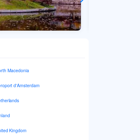
rth Macedonia
roport d'Amsterdam
therlands
nland
ited Kingdom