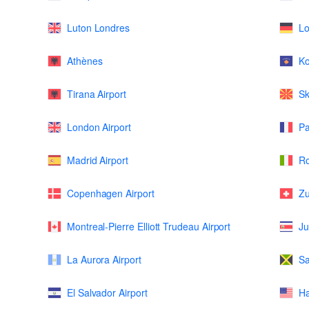
Luton Londres
Lo
Athènes
K
Tirana Airport
Sk
London Airport
Pa
Madrid Airport
Ro
Copenhagen Airport
Zu
Montreal-Pierre Elliott Trudeau Airport
Ju
La Aurora Airport
Sa
El Salvador Airport
Ha