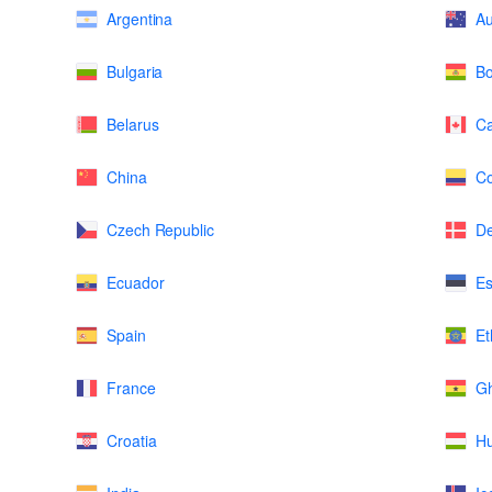
Argentina
Au
Bulgaria
Bo
Belarus
C
China
Co
Czech Republic
D
Ecuador
Es
Spain
Et
France
G
Croatia
H