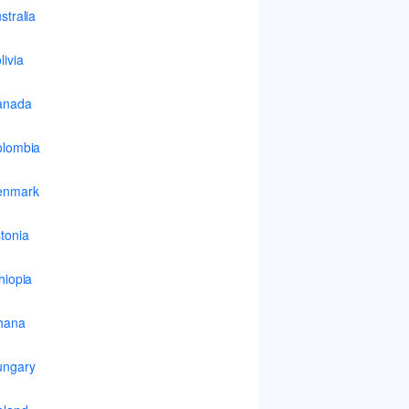
stralia
livia
anada
lombia
enmark
tonia
hiopia
hana
ungary