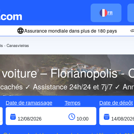
FR
Assurance mondiale dans plus de 180 pays
is - Canasvieiras
voiture – Florianopolis -
 cachés ✓ Assistance 24h/24 et 7j/7 ✓ Annu
Date de ramassage
Temps
Date de dépôt