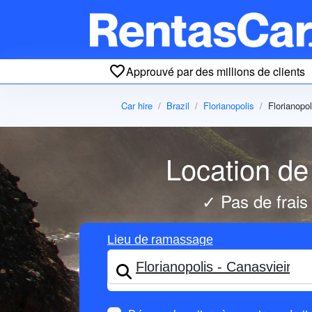
Approuvé par des millions de clients
Car hire
Brazil
Florianopolis
Florianopol
Location de 
✓ Pas de frais
Lieu de ramassage