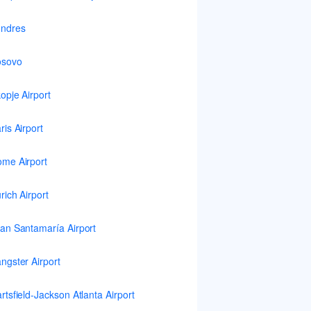
ndres
osovo
opje Airport
ris Airport
me Airport
rich Airport
an Santamaría Airport
ngster Airport
rtsfield-Jackson Atlanta Airport