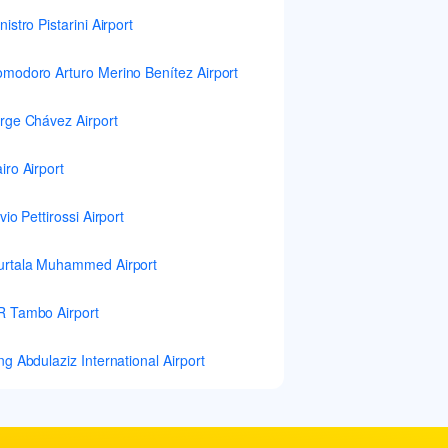
nistro Pistarini Airport
modoro Arturo Merino Benítez Airport
rge Chávez Airport
iro Airport
lvio Pettirossi Airport
rtala Muhammed Airport
 Tambo Airport
ng Abdulaziz International Airport