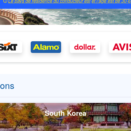
Le pays de résidence du conducteur est
et l'âge est de
30-6
ions
South Korea