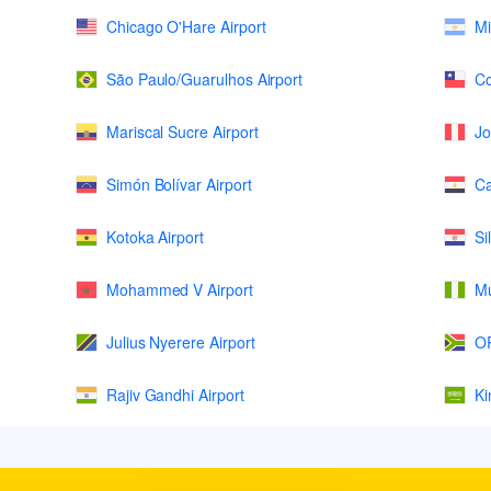
Chicago O'Hare Airport
Mi
São Paulo/Guarulhos Airport
Co
Mariscal Sucre Airport
Jo
Simón Bolívar Airport
Ca
Kotoka Airport
Si
Mohammed V Airport
Mu
Julius Nyerere Airport
OR
Rajiv Gandhi Airport
Ki