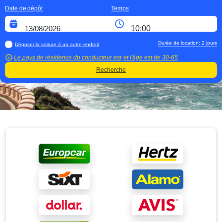
Date de dépôt
Temps
Durée de location:
2
jours
Déposer la voiture à un autre endroit
Le pays de résidence du conducteur est
et l'âge est de
30-65
Recherche