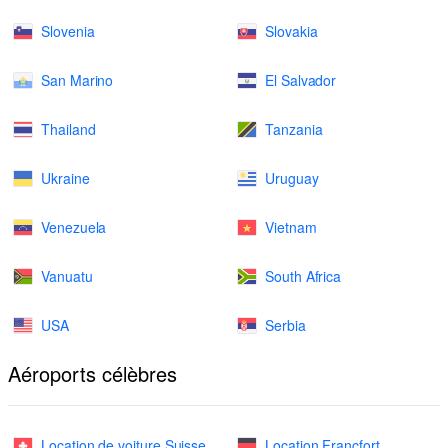
Slovenia
Slovakia
San Marino
El Salvador
Thailand
Tanzania
Ukraine
Uruguay
Venezuela
Vietnam
Vanuatu
South Africa
USA
Serbia
Aéroports célèbres
Location de voiture Suisse
Location Francfort