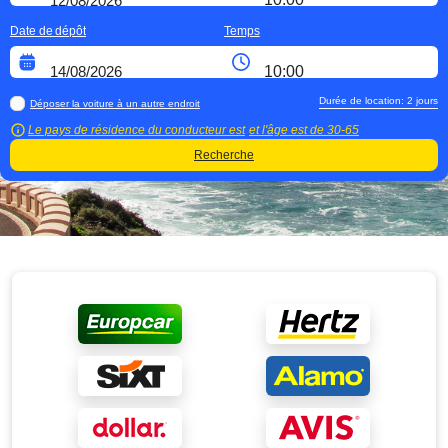
Date de dépôt
Temps
Durée de location:
2
jours
Déposer la voiture à un autre endroit
Le pays de résidence du conducteur est
et l'âge est de
30-65
Recherche